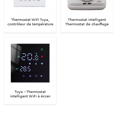
Thermostat WiFi Tuya,
Thermostat intelligent
contrôleur de température
Thermostat de chauffage
intelligent pour chaudière
par le sol électrique 16A
électrique/eau/gaz, écran
régulateur de température
tactile, contrôleur de
thermorégulateur
chauffage au sol chaud
Tuya – Thermostat
intelligent WiFi à écran
tactile, chauffage
électrique au sol, chaudière
à eau/gaz, régulateur de
température