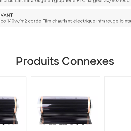
lm chauffant infrarouge en graphène PTC, largeur 50/80/100
IVANT
nco 140w/m2 corée Film chauffant électrique infrarouge loint
Produits Connexes