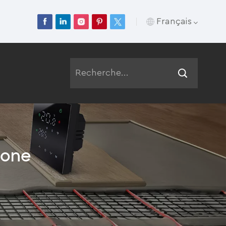
Français
English
Français
Deutsch
Русский
bone
Italiano
Español
Português
عربي