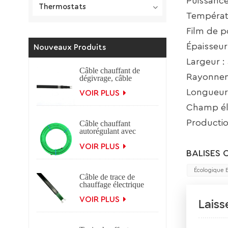
Puissanc
Thermostats
Températ
Film de p
Épaisseur
Nouveaux Produits
Largeur :
Câble chauffant de
Rayonnem
dégivrage, câble
chauffant auto-
Longueur
régulant, 220v
VOIR PLUS
Champ él
Productio
Câble chauffant
autorégulant avec
tresse Protection
contre le gel Câble
VOIR PLUS
BALISES 
chauffant électrique
autorégulant pour les
applications de
Écologique 
Câble de trace de
toiture et de
chauffage électrique
gouttière.
auto-régulant, 12V
24V 36V 48V 220V,
VOIR PLUS
Laiss
pour fonte de la
neige et de la glace