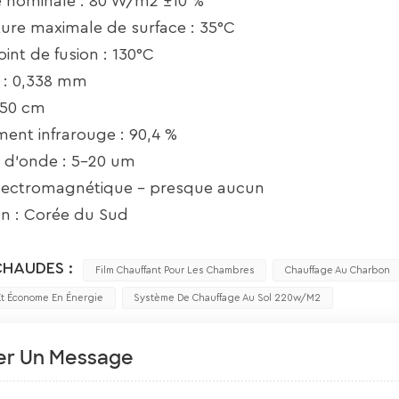
e nominale : 80 W/m2 ±10 %
ure maximale de surface : 35°C
oint de fusion : 130°C
 : 0,338 mm
 50 cm
ent infrarouge : 90,4 %
 d'onde : 5-20 um
ectromagnétique – presque aucun
n : Corée du Sud
CHAUDES :
Film Chauffant Pour Les Chambres
Chauffage Au Charbon
Et Économe En Énergie
Système De Chauffage Au Sol 220w/m2
er Un Message