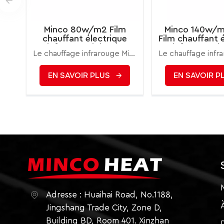
Minco 80w/m2 Film
Minco 140w/m
chauffant électrique
Film chauffant 
infrarouge lointain
infrarouge l
Le chauffage infrarouge Minco est l'une des méthodes de chauffage les plus saines et les plus modernes, qui utilise des propriétés thermiques similaires à celles du soleil lui-même. Les rayons infrarouges chauffent directement les personnes, les murs et les objets, puis l'air en est chauffé.
carbone
carbon
EN SAVOIR PLUS
EN SAVOIR P
Adresse : Huaihai Road, No.1188,
Jingshang Trade City, Zone D,
Building BD, Room 401. Xinzhan