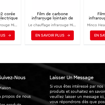
2 corée
Film de carbone
Fil
électrique
infrarouge lointain de
infraro
ointain
chauffage électrique
PT
Le chauffage infrarouge Minco est l'une des méthodes de chauffage les plus saines et les plus modernes, qui utilise des propriétés thermiques similaires à celles du soleil lui-même. Les rayons infrarouges chauffent directement les personnes, les murs et les objets, puis l'air en est chauffé.
Le chauffage infrarouge Minco 220w/m2 est l'une des méthodes de chauffage les plus saines et les plus modernes, qui utilise des propriétés thermiques similaires à celles du soleil lui-même. Les rayons infrarouges réchauffent directement les personnes, les murs et les objets, puis l'air en est chauffé.
e
Minco 220w/m2
50
LUS
EN SAVOIR PLUS
EN SA
Suivez-Nous
Laisser Un Message
Si vous êtes intéressé par nos
Maison
produits et souhaitez en savoir
À propos de nous
veuillez laisser un message ici
vous répondrons dès que poss
Des produits