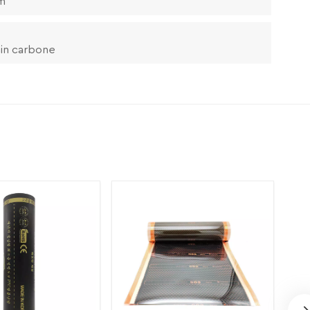
cm
ain carbone