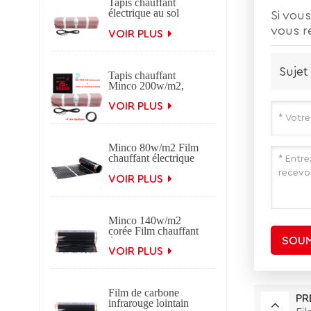
Tapis chauffant
électrique au sol
Si vous
Minco 100w/m2
vous r
VOIR PLUS
Sujet
Tapis chauffant
Minco 200w/m2,
chaleur 0.5 ~ 15m2,
largeur 0.5m
VOIR PLUS
Minco 80w/m2 Film
chauffant électrique
infrarouge lointain
carbone
VOIR PLUS
Minco 140w/m2
corée Film chauffant
SOUM
électrique infrarouge
lointain carbone
VOIR PLUS
Film de carbone
PR
infrarouge lointain