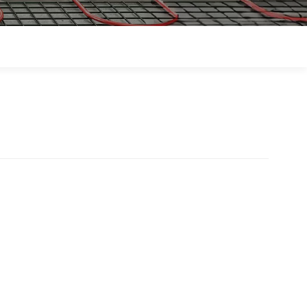
Polski
Magyar
zh-CN