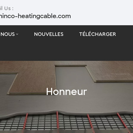
l Us :
minco-heatingcable.com
 NOUS
NOUVELLES
TÉLÉCHARGER
Câble De Traçage Thermique Autorégulant
Câble De Traçage Thermique À Puissance Constante
Honneur