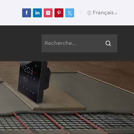
Français
English
Français
Deutsch
Русский
Italiano
Español
Português
عربي