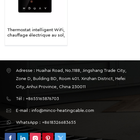
Thermostat intelligent WiFi,
chauffage électrique au sol,
chaudière à eau/gaz,
télécommande de
température
Adresse : Huaihai Road, No.1188, Jingshang Trade City,
Zone D, Building BD, Room 401. Xinzhan District, Hefei
City, Anhui Province, China 230011
Tél : +8655165876703
E-mail : info@minco-heatingcable.com
WhatsApp : +8618326683655