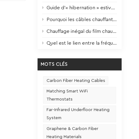
audes
Guide d’« hibernation » estivale pour les appareils de chauffage : entretien scientifique pour une performance optimale l’hiver prochain
ants
pier
Pourquoi les câbles chauffants durent-ils 3 fois plus longtemps ? Le facteur clé enfin révélé !
ers
Chauffage inégal du film chauffant ? Une seule étape pour y remédier !
le
marché
Quel est le lien entre la fréquence d'utilisation et la durée de vie d'un siège chauffant ?
s
me (1 à
MOTS CLÉS
s à long
port
Carbon Fiber Heating Cables
sse
Matching Smart WiFi
,
Thermostats
our
auffage
Far-Infrared Underfloor Heating
System
 la
Graphene & Carbon Fiber
s
Heating Materials
,