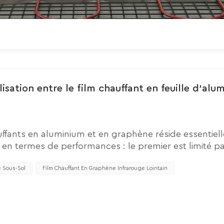
lisation entre le film chauffant en feuille d'alu
chauffants en aluminium et en graphène réside essentie
 en termes de performances : le premier est limité p
andis que le second repose sur des performances éle
de gamme. La distinction entre les différents scénar
e Sous-Sol
Film Chauffant En Graphène Infrarouge Lointain
de film chauffant en feuille d'aluminium: faible coût, f
ivil simple (utilisation non prolongée)Coussins chauf
our sièges de bureau et les tapis de sol d'hiver (non
 par zone, seule la fonction de chauffage de base es