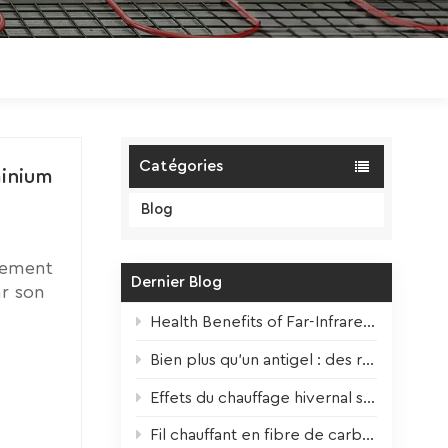
Polski
Magyar
zh-CN
Catégories
minium
Blog
llement
Dernier Blog
ar son
vées
Health Benefits of Far-Infrared Underfloor Heating
ios est
Bien plus qu'un antigel : des rubans chauffants pour toutes les saisons
aibles
fants à
Effets du chauffage hivernal sur les plantes d'intérieur + Conseils de survie
t
Fil chauffant en fibre de carbone – Noyau haute performance pour chauffage au sol électrique moderne