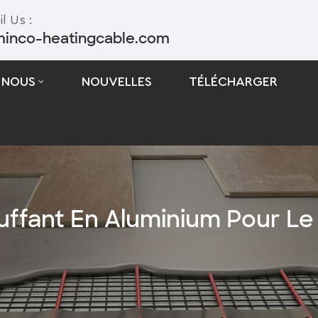
l Us :
minco-heatingcable.com
 NOUS
NOUVELLES
TÉLÉCHARGER
Câble De Traçage Thermique Autorégulant
Câble De Traçage Thermique À Puissance Constante
uffant En Aluminium Pour Le