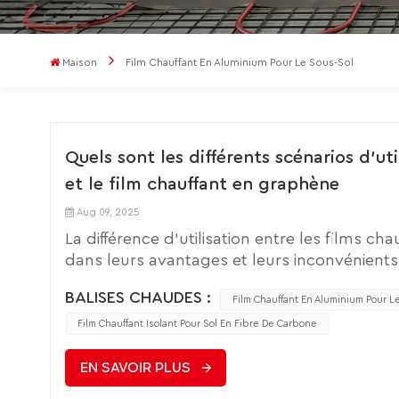
Maison
Film Chauffant En Aluminium Pour Le Sous-Sol
Quels sont les différents scénarios d'uti
et le film chauffant en graphène
Aug 09, 2025
La différence d'utilisation entre les films 
dans leurs avantages et leurs inconvénients
faible coût et ses performances limitées, t
BALISES CHAUDES :
pour répondre aux besoins de milieu et haut 
Film Chauffant En Aluminium Pour L
la suivante : Scénarios d'utilisation typiques 
Film Chauffant Isolant Pour Sol En Fibre De Carbone
exigences, besoins temporaires 1.Chauffage c
bas prix : tels que les coussins chauffants p
EN SAVOIR PLUS
intelligents, pas de contrôle de température