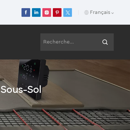
Français
English
Français
Deutsch
Русский
 Sous-Sol
Italiano
Español
Português
عربي