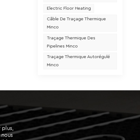
Electric Floor Heating
es
Câble De Traçage Thermique
tre
Minco
et le
Traçage Thermique Des
ion à
Pipelines Minco
 pour
Traçage Thermique Autorégulé
hicules
Minco
urée de
du
 pour la
stion
e
 la
auffant
 plus,
film de
, nous