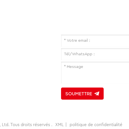
Si vous êtes intéressé par nos
Maison
produits et souhaitez en savoir
À propos de nous
veuillez laisser un message ici
vous répondrons dès que poss
Des produits
Nouvelles
Télécharger
Contactez-nous
Plan du site
Blog
SOUMETTRE
Ltd. Tous droits réservés .
XML
|
politique de confidentialité