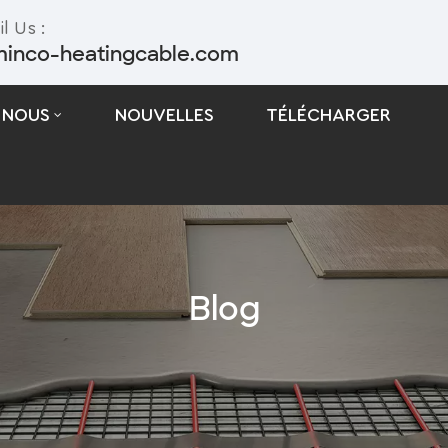
l Us :
minco-heatingcable.com
 NOUS
NOUVELLES
TÉLÉCHARGER
Câble De Traçage Thermique Autorégulant
Câble De Traçage Thermique À Puissance Constante
Blog