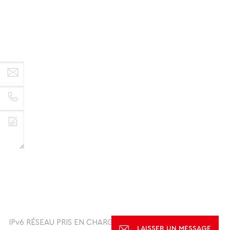
 plus,
, nous
ible.
IPv6 RÉSEAU PRIS EN CHARGE
LAISSER UN MESSAGE