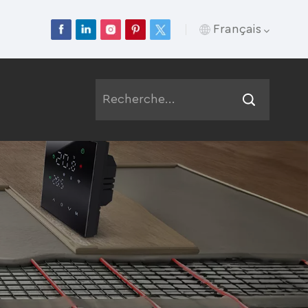
Français
English
Français
Deutsch
Русский
Italiano
Español
Português
عربي