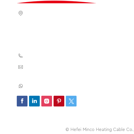
Adresse : Huaihai Road, No.1188,
Jingshang Trade City, Zone D,
Building BD, Room 401. Xinzhan
District, Hefei City, Anhui Province,
China 230011
Tél : +8655165876703
E-mail : info@minco-
heatingcable.com
WhatsApp : +8618326683655
© Hefei Minco Heating Cable Co., 