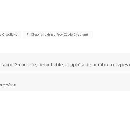
e Chauffant
Fil Chauffant Minco Pour Câble Chauffant
lication Smart Life, détachable, adapté à de nombreux types
graphène
Suivez-Nous
Laisser Un Message