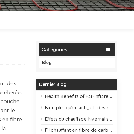
Polski
Magyar
zh-CN
Catégories
Blog
ant des
Dernier Blog
e élevée.
Health Benefits of Far-Infrared Underfloor Heating
e couche
Bien plus qu'un antigel : des rubans chauffants pour toutes les saisons
ant le
Effets du chauffage hivernal sur les plantes d'intérieur + Conseils de survie
 en fibre
 la
Fil chauffant en fibre de carbone – Noyau haute performance pour chauffage au sol électrique moderne