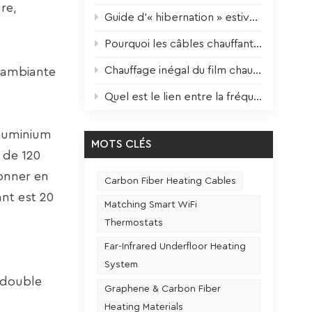
re,
Guide d’« hibernation » estivale pour les appareils de chauffage : entretien scientifique pour une performance optimale l’hiver prochain
Pourquoi les câbles chauffants durent-ils 3 fois plus longtemps ? Le facteur clé enfin révélé !
Chauffage inégal du film chauffant ? Une seule étape pour y remédier !
e ambiante
Quel est le lien entre la fréquence d'utilisation et la durée de vie d'un siège chauffant ?
aluminium
MOTS CLÉS
 de 120
onner en
Carbon Fiber Heating Cables
ant est 20
Matching Smart WiFi
Thermostats
Far-Infrared Underfloor Heating
System
à double
Graphene & Carbon Fiber
Heating Materials