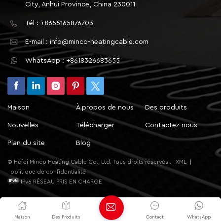
City, Anhui Province, China 230011
Tél : +8655165876703
E-mail : info@minco-heatingcable.com
WhatsApp : +8618326683655
Maison
À propos de nous
Des produits
Nouvelles
Télécharger
Contactez-nous
Plan du site
Blog
© Hefei Minco Heating Cable Co., Ltd. Tous droits réservés .
XML
|
politique de confidentialité
IPv6 RÉSEAU PRIS EN CHARGE
Maison
Des Produits
Contact
WhatsApp